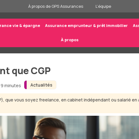
À propos de GPS Assurances
L’équipe
rance vie & épargne
Assurance emprunteur & prêt immobilier
As
À propos
ant que CGP
Actualités
n 9 minutes
GP), que vous soyez freelance, en cabinet indépendant ou salarié