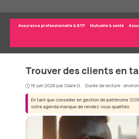
Aller
au
contenu
Assurance professionnelle & BTP
Mutuelle & santé
Assu
Trouver des clients en t
16 juin 2026
par
Claire D.
·
Durée de lecture : enviro
En tant que conseiller en gestion de patrimoine (C
votre agenda manque de rendez-vous qualifiés.