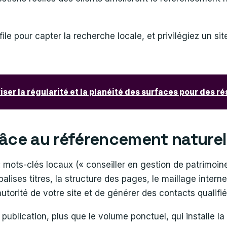
e pour capter la recherche locale, et privilégiez un sit
iser la régularité et la planéité des surfaces pour des r
grâce au référencement nature
 mots-clés locaux (« conseiller en gestion de patrimoine 
 balises titres, la structure des pages, le maillage inter
autorité de votre site et de générer des contacts qualifi
 publication, plus que le volume ponctuel, qui installe la c