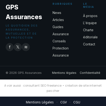
RUBRIQUES
LE
GPS
MÉDIA
News
Assurances
À propos
Articles
L'équipe
LE QUOTIDIEN DES
Guides
ASSURANCES,
Charte
MUTUELLES ET DE
Assurance
éditoriale
LA PROTECTION
Conseils
Contact
f
𝕏
≋
Protection
Assurance
© 2026 GPS Assurances
Mentions légales
Confidentialité
A voir aussi :
consultant SEO freelance
•
création de site internet
pas cher
Mentions Légales
·
CGV
·
CGU