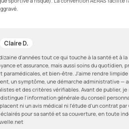
ue sportive à risque). La convention AERAS facilite l
aggravé.
Claire D.
izaine d'années tout ce qui touche à la santé et à l
yance et assurance, mais aussi soins du quotidien, p
t paramédicales, et bien-être. J'aime rendre limpide
ent, un symptôme, une démarche administrative — av
istes et des critères vérifiables. Avant de publier, j
 distingue l'information générale du conseil personn
lacent ni un avis médical ni l'étude d'un contrat par 
 éclairés pour sa santé et sa couverture, en toute i
uvelle.net