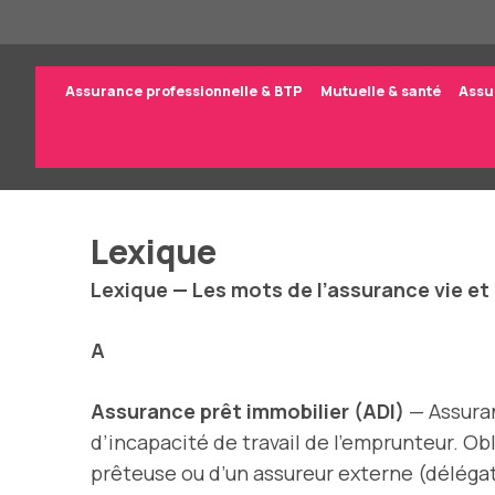
Aller
au
contenu
Assurance professionnelle & BTP
Mutuelle & santé
Assu
Lexique
Lexique — Les mots de l’assurance vie et
A
Assurance prêt immobilier (ADI)
— Assuran
d’incapacité de travail de l’emprunteur. Ob
prêteuse ou d’un assureur externe (délégat