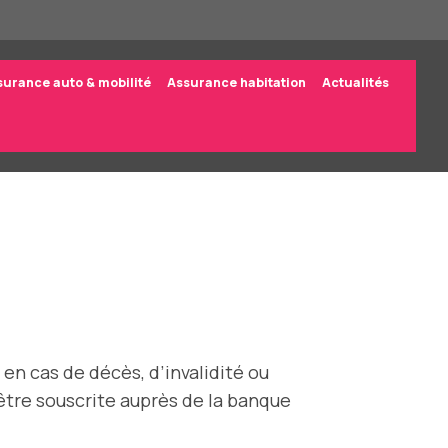
surance auto & mobilité
Assurance habitation
Actualités
n cas de décès, d’invalidité ou
 être souscrite auprès de la banque