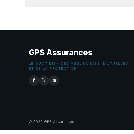
GPS Assurances
LE QUOTIDIEN DES ASSURANCES, MUTUELLES
ET DE LA PROTECTION
f
𝕏
≋
© 2026 GPS Assurances