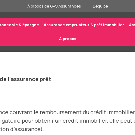
À propos de GPS Assurances
L’équipe
rance vie & épargne
Assurance emprunteur & prêt immobilier
As
À propos
 de l’assurance prêt
ce couvrant le remboursement du crédit immobilier e
ligatoire pour obtenir un crédit immobilier, elle peut
ion d’assurance).