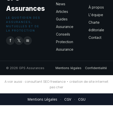
News
Assurances
À propos
Articles
L'équipe
LE QUOTIDIEN DES
Guides
ASSURANCES,
Charte
MUTUELLES ET DE
Assurance
éditoriale
LA PROTECTION
Conseils
Contact
f
𝕏
≋
Protection
Assurance
© 2026 GPS Assurances
Mentions légales
Confidentialité
A voir aussi :
consultant SEO freelance
•
création de site internet
pas cher
Mentions Légales
·
CGV
·
CGU