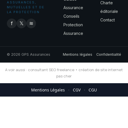
ASSURANCES,
Charte
MUTUELLES ET DE
Assurance
éditoriale
LA PROTECTION
Conseils
Contact
f
𝕏
≋
Protection
Assurance
© 2026 GPS Assurances
Mentions légales
Confidentialité
A voir aussi :
consultant SEO freelance
•
création de site internet
pas cher
Mentions Légales
·
CGV
·
CGU