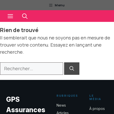
Aller
Menu
au
Menu
contenu
Rien de trouvé
Il semblerait que nous ne soyons pas en mesure de
trouver votre contenu. Essayez en lançant une
recherche.
Rechercher :
RUBRIQUES
LE
GPS
MÉDIA
News
Assurances
À propos
Articles