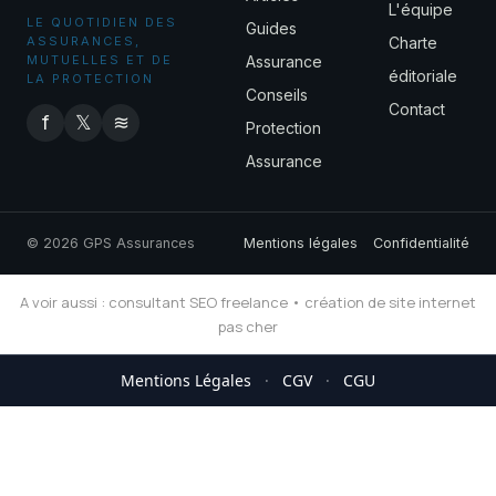
L'équipe
LE QUOTIDIEN DES
Guides
ASSURANCES,
Charte
MUTUELLES ET DE
Assurance
éditoriale
LA PROTECTION
Conseils
Contact
f
𝕏
≋
Protection
Assurance
© 2026 GPS Assurances
Mentions légales
Confidentialité
A voir aussi :
consultant SEO freelance
•
création de site internet
pas cher
Mentions Légales
·
CGV
·
CGU