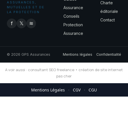
ASSURANCES,
Charte
MUTUELLES ET DE
Assurance
éditoriale
LA PROTECTION
Conseils
Contact
f
𝕏
≋
Protection
Assurance
© 2026 GPS Assurances
Mentions légales
Confidentialité
A voir aussi :
consultant SEO freelance
•
création de site internet
pas cher
Mentions Légales
·
CGV
·
CGU