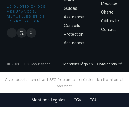
L'équipe
LE QUOTIDIEN DES
Guides
ASSURANCES,
Charte
MUTUELLES ET DE
Assurance
éditoriale
LA PROTECTION
Conseils
Contact
f
𝕏
≋
Protection
Assurance
© 2026 GPS Assurances
Mentions légales
Confidentialité
A voir aussi :
consultant SEO freelance
•
création de site internet
pas cher
Mentions Légales
·
CGV
·
CGU