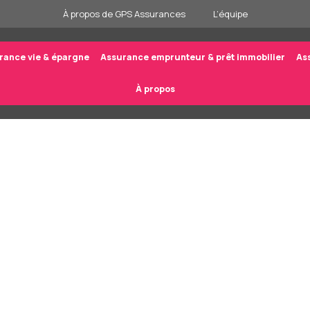
À propos de GPS Assurances
L’équipe
rance vie & épargne
Assurance emprunteur & prêt immobilier
As
À propos