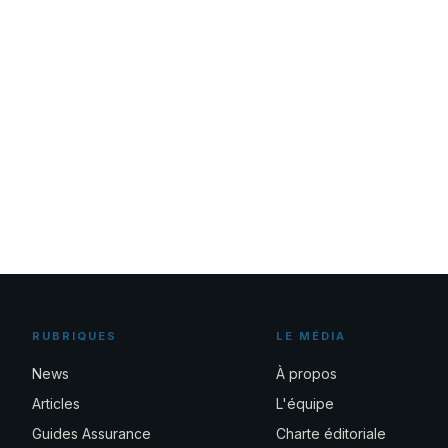
RUBRIQUES
LE MÉDIA
News
À propos
Articles
L'équipe
Guides Assurance
Charte éditoriale