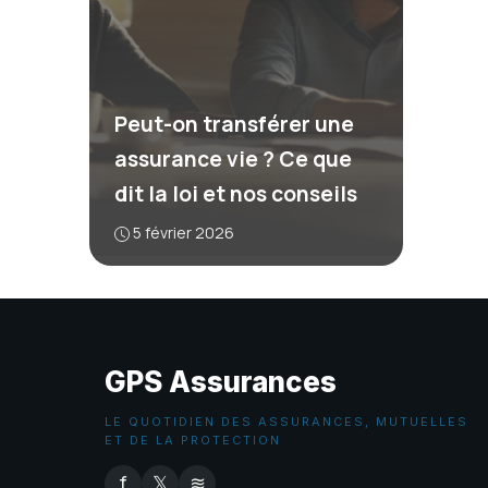
Peut-on transférer une
assurance vie ? Ce que
dit la loi et nos conseils
5 février 2026
GPS Assurances
LE QUOTIDIEN DES ASSURANCES, MUTUELLES
ET DE LA PROTECTION
f
𝕏
≋