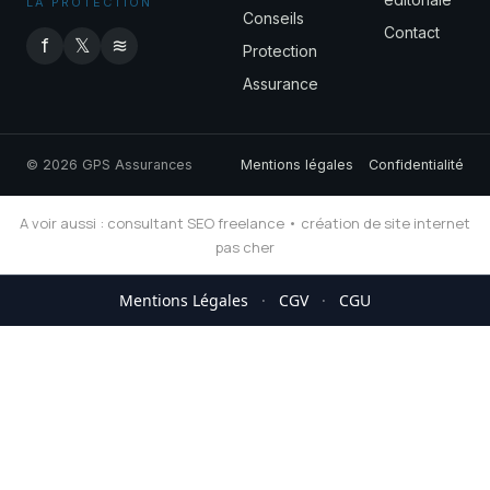
LA PROTECTION
Conseils
Contact
f
𝕏
≋
Protection
Assurance
© 2026 GPS Assurances
Mentions légales
Confidentialité
A voir aussi :
consultant SEO freelance
•
création de site internet
pas cher
Mentions Légales
·
CGV
·
CGU