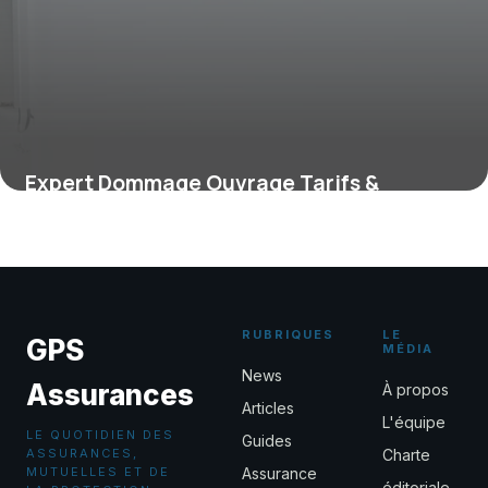
Expert Dommage Ouvrage Tarifs &
Services 2026
9 juin 2026
RUBRIQUES
LE
GPS
MÉDIA
News
Assurances
À propos
Articles
L'équipe
LE QUOTIDIEN DES
Guides
ASSURANCES,
Charte
MUTUELLES ET DE
Assurance
éditoriale