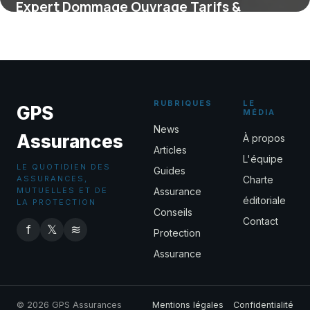
Expert Dommage Ouvrage Tarifs &
Services 2026
9 juin 2026
RUBRIQUES
LE
GPS
MÉDIA
News
Assurances
À propos
Articles
L'équipe
LE QUOTIDIEN DES
Guides
ASSURANCES,
Charte
MUTUELLES ET DE
Assurance
éditoriale
LA PROTECTION
Conseils
Contact
f
𝕏
≋
Protection
Assurance
© 2026 GPS Assurances
Mentions légales
Confidentialité