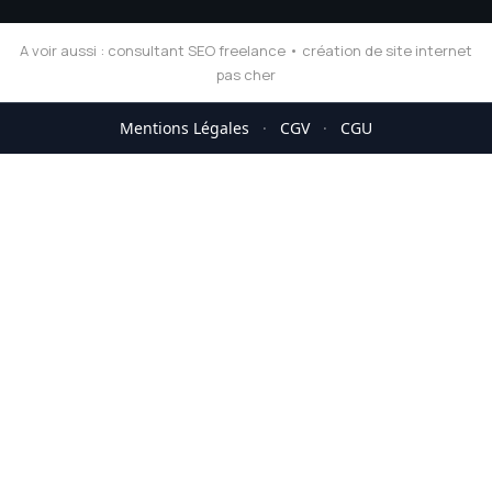
A voir aussi :
consultant SEO freelance
•
création de site internet
pas cher
Mentions Légales
·
CGV
·
CGU