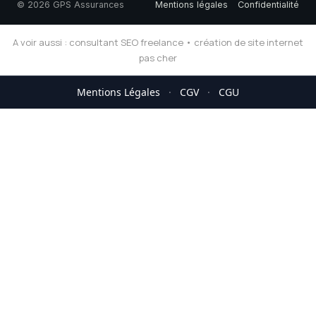
© 2026 GPS Assurances
Mentions légales
Confidentialité
A voir aussi :
consultant SEO freelance
•
création de site internet
pas cher
Mentions Légales
·
CGV
·
CGU