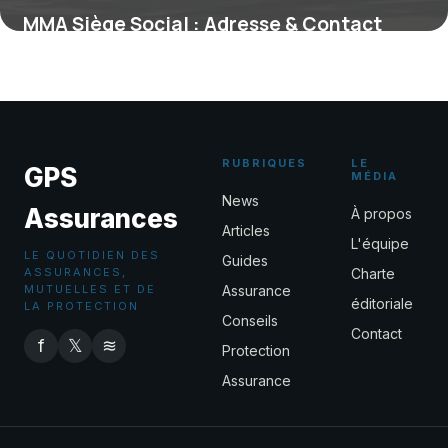
MMA Siège Social : Adresse & Contact
2026
30 avril 2026
RUBRIQUES
LE
GPS
MÉDIA
News
Assurances
À propos
Articles
L'équipe
LE QUOTIDIEN DES
Guides
ASSURANCES,
Charte
MUTUELLES ET DE
Assurance
éditoriale
LA PROTECTION
Conseils
Contact
f
𝕏
≋
Protection
Assurance