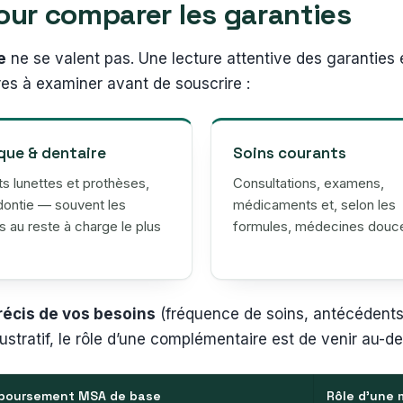
pour comparer les garanties
e
ne se valent pas. Une lecture attentive des garanties e
ères à examiner avant de souscrire :
que & dentaire
Soins courants
ts lunettes et prothèses,
Consultations, examens,
dontie — souvent les
médicaments et, selon les
s au reste à charge le plus
formules, médecines douc
.
récis de vos besoins
(fréquence de soins, antécédents, 
lustratif, le rôle d’une complémentaire est de venir au
boursement MSA de base
Rôle d’une 