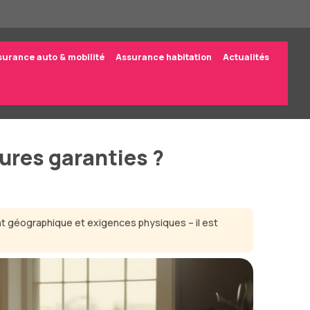
surance auto & mobilité
Assurance habitation
Actualités
ures garanties ?
ent géographique et exigences physiques – il est