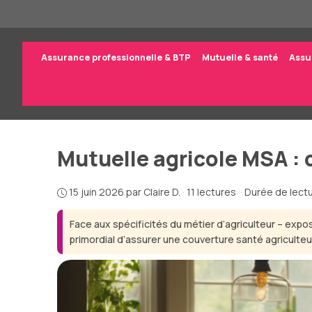
Aller
au
contenu
Assurance professionnelle & BTP
Mutuelle & santé
Assu
Mutuelle agricole MSA : 
15 juin 2026
par
Claire D.
·
11 lectures
·
Durée de lectu
Face aux spécificités du métier d’agriculteur – expo
primordial d’assurer une couverture santé agriculte