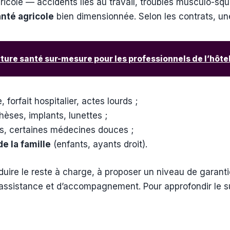
gricole — accidents liés au travail, troubles musculo-squ
nté agricole
bien dimensionnée. Selon les contrats, une
ture santé sur-mesure pour les professionnels de l’hôtel
 forfait hospitalier, actes lourds ;
hèses, implants, lunettes ;
les, certaines médecines douces ;
e la famille
(enfants, ayants droit).
duire le reste à charge, à proposer un niveau de garant
d’assistance et d’accompagnement. Pour approfondir le s