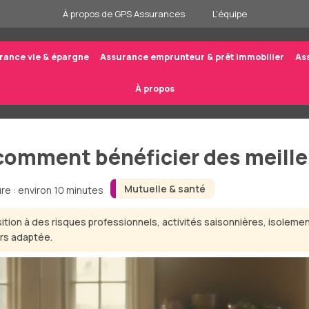
À propos de GPS Assurances
L’équipe
rance vie & épargne
Assurance emprunteur & prêt immobilier
As
À propos
comment bénéficier des meille
Mutuelle & santé
re : environ 10 minutes
sition à des risques professionnels, activités saisonnières, isolem
urs adaptée.