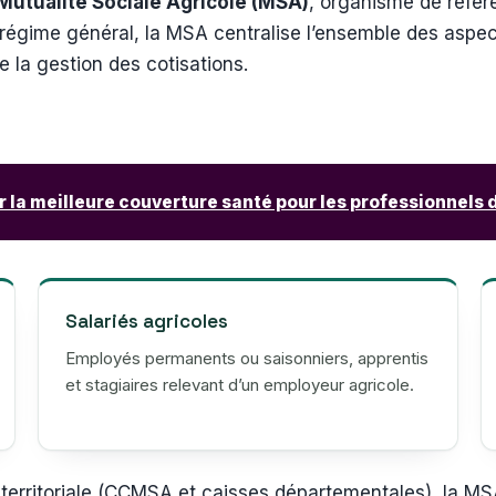
Mutualité Sociale Agricole (MSA)
, organisme de référ
u régime général, la MSA centralise l’ensemble des aspect
e la gestion des cotisations.
r la meilleure couverture santé pour les professionnels
Salariés agricoles
Employés permanents ou saisonniers, apprentis
et stagiaires relevant d’un employeur agricole.
territoriale (CCMSA et caisses départementales), la MS