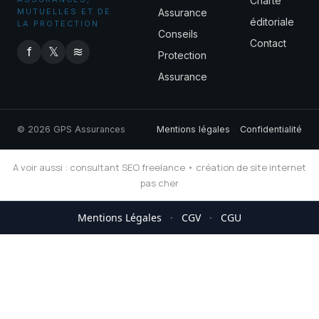
Charte
MUTUELLES ET DE
Assurance
éditoriale
LA PROTECTION
Conseils
Contact
f
𝕏
≋
Protection
Assurance
© 2026 GPS Assurances
Mentions légales
Confidentialité
A voir aussi :
consultant SEO freelance
•
création de site internet
pas cher
Mentions Légales
·
CGV
·
CGU