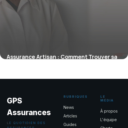
Assurance Artisan : Comment Trouver sa
Compagnie
7 juin 2026
RUBRIQUES
LE
GPS
MÉDIA
News
Assurances
À propos
Articles
L'équipe
LE QUOTIDIEN DES
Guides
ASSURANCES,