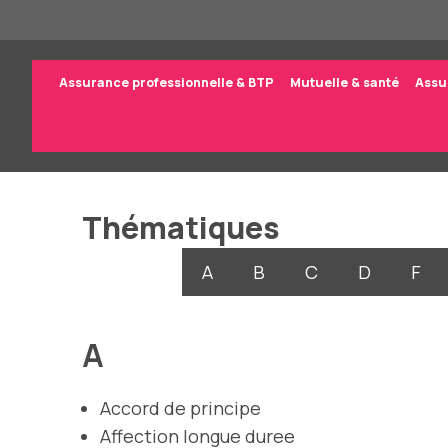
Aller
au
contenu
Assurance professionnelle & BTP
Mutuelle & santé
Assu
Thématiques
A
B
C
D
F
A
Accord de principe
Affection longue duree