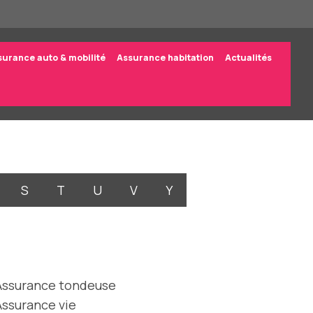
surance auto & mobilité
Assurance habitation
Actualités
S
T
U
V
Y
Assurance tondeuse
Assurance vie