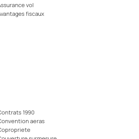
Assurance vol
Avantages fiscaux
Contrats 1990
Convention aeras
Copropriete
Couverture surmesure