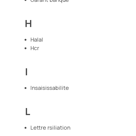
H
Halal
Hcr
I
Insaisissabilite
L
Lettre rsiliation