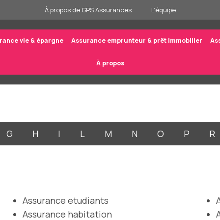
À propos de GPS Assurances
L’équipe
rance vie & épargne
Assurance emprunteur & prêt immobilier
As
À propos
G
H
I
L
M
N
O
P
R
Assurance etudiants
Assurance habitation